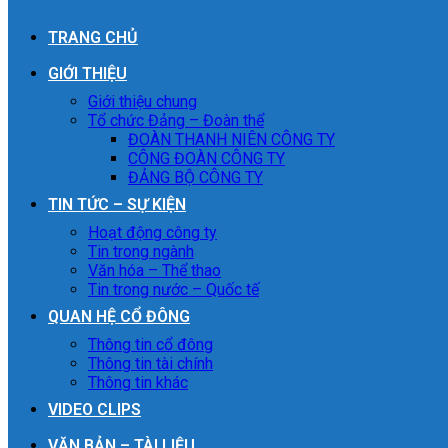
TRANG CHỦ
GIỚI THIỆU
Giới thiệu chung
Tổ chức Đảng – Đoàn thể
ĐOÀN THANH NIÊN CÔNG TY
CÔNG ĐOÀN CÔNG TY
ĐẢNG BỘ CÔNG TY
TIN TỨC – SỰ KIỆN
Hoạt động công ty
Tin trong ngành
Văn hóa – Thể thao
Tin trong nước – Quốc tế
QUAN HỆ CỔ ĐÔNG
Thông tin cổ đông
Thông tin tài chính
Thông tin khác
VIDEO CLIPS
VĂN BẢN – TÀI LIỆU