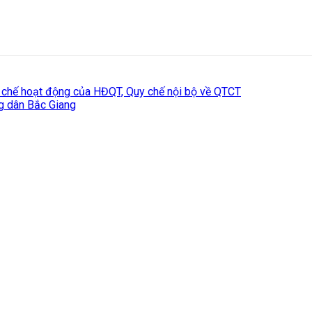
y chế hoạt động của HĐQT, Quy chế nội bộ về QTCT
ng dân Bắc Giang