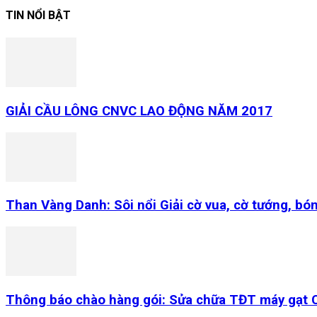
TIN NỔI BẬT
GIẢI CẦU LÔNG CNVC LAO ĐỘNG NĂM 2017
Than Vàng Danh: Sôi nổi Giải cờ vua, cờ tướng, b
Thông báo chào hàng gói: Sửa chữa TĐT máy gạt C