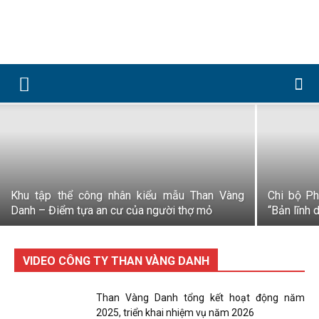
Than Vàng Danh tổng kết hoạt động
Công
năm 2025, triển khai nhiệm vụ năm 2026
ty
Cổ
Khu tập thể công nhân kiểu mẫu Than Vàng
Chi bộ P
Danh – Điểm tựa an cư của người thợ mỏ
“Bản lĩnh 
phần
VIDEO CÔNG TY THAN VÀNG DANH
Than Vàng Danh tổng kết hoạt động năm
2025, triển khai nhiệm vụ năm 2026