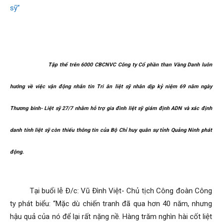
Than
Vang
Tập thể trên 6000 CBCNVC Công ty Cổ phần than Vàng Danh luôn
hướng về việc vận động nhắn tin Tri ân liệt sỹ nhân dịp kỷ niệm 69 năm ngày
Danh
Thương binh- Liệt sỹ 27/7 nhằm hỗ trợ gia đình liệt sỹ giám định ADN và xác định
danh tính liệt sỹ còn thiếu thông tin của Bộ Chỉ huy quân sự tỉnh Quảng Ninh phát
–
động.
Vinacomin
Tại buổi lễ Đ/c: Vũ Đình Việt- Chủ tịch Công đoàn Công
ty phát biểu: “Mặc dù chiến tranh đã qua hơn 40 năm, nhưng
hậu quả của nó để lại rất nặng nề. Hàng trăm nghìn hài cốt liệt