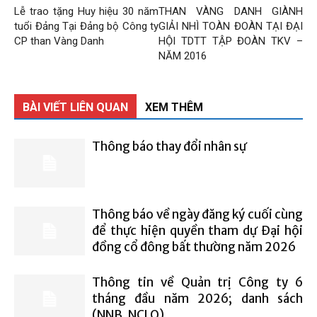
Lễ trao tặng Huy hiệu 30 năm
THAN VÀNG DANH GIÀNH
tuổi Đảng Tại Đảng bộ Công ty
GIẢI NHÌ TOÀN ĐOÀN TẠI ĐẠI
CP than Vàng Danh
HỘI TDTT TẬP ĐOÀN TKV –
NĂM 2016
BÀI VIẾT LIÊN QUAN
XEM THÊM
Thông báo thay đổi nhân sự
Thông báo về ngày đăng ký cuối cùng
để thực hiện quyền tham dự Đại hội
đồng cổ đông bất thường năm 2026
Thông tin về Quản trị Công ty 6
tháng đầu năm 2026; danh sách
(NNB, NCLQ)