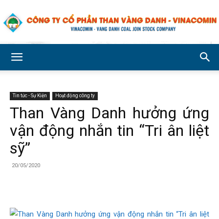
Công
Tin tức - Sự Kiện
Hoạt động công ty
ty
Than Vàng Danh hưởng ứng
vận động nhắn tin “Tri ân liệt
Cổ
sỹ”
20/05/2020
phần