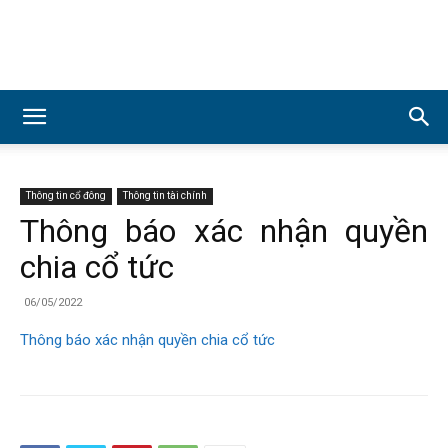
Công
ty
Thông tin cổ đông
Thông tin tài chính
Thông báo xác nhận quyền
chia cổ tức
Cổ
06/05/2022
Thông báo xác nhận quyền chia cổ tức
phần