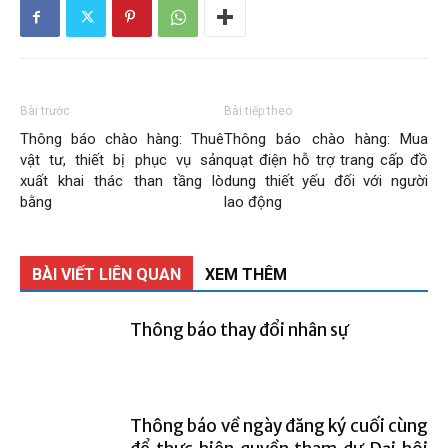
Than
Vang
Bài trước
Bài tiếp theo
Thông báo chào hàng: Thuê
Thông báo chào hàng: Mua
vật tư, thiết bị phục vụ sản
quạt điện hỗ trợ trang cấp đồ
xuất khai thác than tầng lò
dung thiết yếu đối với người
Danh
bằng
lao động
–
BÀI VIẾT LIÊN QUAN
XEM THÊM
Thông báo thay đổi nhân sự
Vinacomin
Thông báo về ngày đăng ký cuối cùng