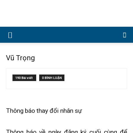
Công
ty
Vũ Trọng
190 Bài viết
0 BÌNH LUẬN
Cổ
phần
Thông báo thay đổi nhân sự
Thông báo về ngày đăng ký cuối cùng để