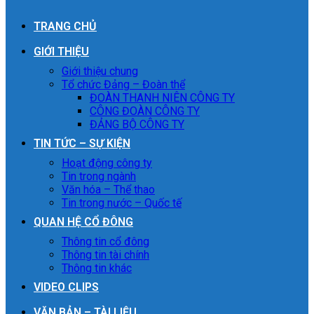
TRANG CHỦ
GIỚI THIỆU
Giới thiệu chung
Tổ chức Đảng – Đoàn thể
ĐOÀN THANH NIÊN CÔNG TY
CÔNG ĐOÀN CÔNG TY
ĐẢNG BỘ CÔNG TY
TIN TỨC – SỰ KIỆN
Hoạt động công ty
Tin trong ngành
Văn hóa – Thể thao
Tin trong nước – Quốc tế
QUAN HỆ CỔ ĐÔNG
Thông tin cổ đông
Thông tin tài chính
Thông tin khác
VIDEO CLIPS
VĂN BẢN – TÀI LIỆU