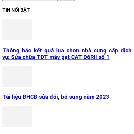
TIN NỔI BẬT
Thông báo kết quả lựa chọn nhà cung cấp dịch
vụ: Sửa chữa TĐT máy gạt CAT D6RII số 1
Tài liệu ĐHCĐ sửa đổi, bổ sung năm 2023