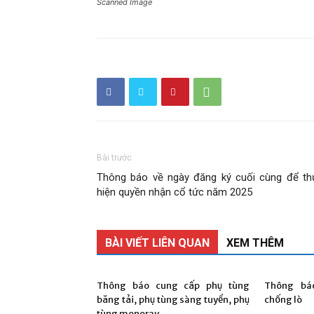
Scanned Image
phần
Than
Bài trước
Thông báo về ngày đăng ký cuối cùng để th
hiện quyền nhận cổ tức năm 2025
Vang
BÀI VIẾT LIÊN QUAN
XEM THÊM
Thông báo cung cấp phụ tùng
Thông bá
băng tải, phụ tùng sàng tuyển, phụ
chống lò
tùng monoray