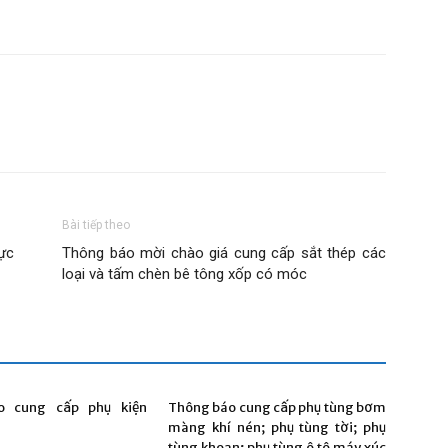
Bài tiếp theo
ực
Thông báo mời chào giá cung cấp sắt thép các
loại và tấm chèn bê tông xốp có móc
o cung cấp phụ kiện
Thông báo cung cấp phụ tùng bơm
màng khí nén; phụ tùng tời; phụ
tùng khoan; phụ tùng ô tô máy xúc