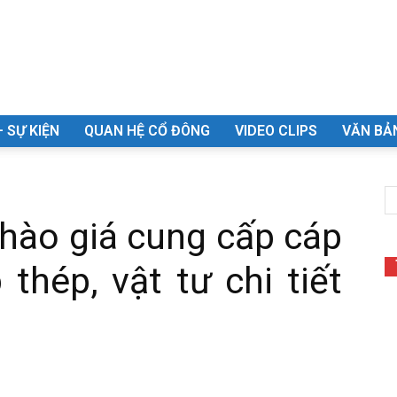
– SỰ KIỆN
QUAN HỆ CỔ ĐÔNG
VIDEO CLIPS
VĂN BẢN
hào giá cung cấp cáp
 thép, vật tư chi tiết