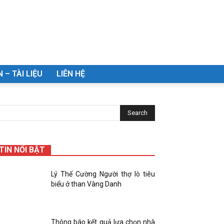
 – TÀI LIỆU
LIÊN HỆ
TIN NỔI BẬT
Lý Thế Cường Người thợ lò tiêu
biểu ở than Vàng Danh
Thông báo kết quả lựa chọn nhà