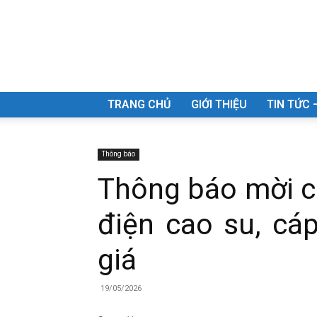
Công
TRANG CHỦ
GIỚI THIỆU
TIN TỨC 
Thông báo
Thông báo mời c
ty
điện cao su, cáp
giá
Cổ
19/05/2026