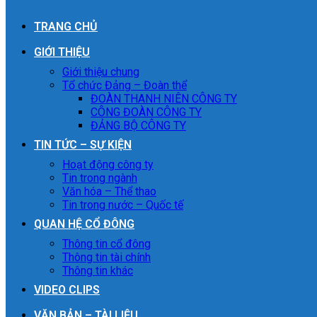
TRANG CHỦ
GIỚI THIỆU
Giới thiệu chung
Tổ chức Đảng – Đoàn thể
ĐOÀN THANH NIÊN CÔNG TY
CÔNG ĐOÀN CÔNG TY
ĐẢNG BỘ CÔNG TY
TIN TỨC – SỰ KIỆN
Hoạt động công ty
Tin trong ngành
Văn hóa – Thể thao
Tin trong nước – Quốc tế
QUAN HỆ CỔ ĐÔNG
Thông tin cổ đông
Thông tin tài chính
Thông tin khác
VIDEO CLIPS
VĂN BẢN – TÀI LIỆU