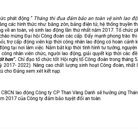
hức phát động “
Tháng thi đua đảm bảo an toàn vệ sinh lao 
 bằng các hình thức như: băng zôn, bảng điện tử, hệ thống truyền tha
g về an toàn, vệ sinh lao động lần thứ nhất năm 2017. Tổ chức
h chào mừng Đại hội Công đoàn các cấp. Đẩy mạnh phong trào thi
 hỏi, trợ cấp động viên kịp thời công nhân lao động có hoàn cảnh
 động tại nơi làm việc. Nắm bắt kịp thời tình hình tư tưởng, ngu
 công nhân viên chức, người lao động, giải quyết kịp thời các đ
ốt hơn”.
Chỉ đạo tổ chức tốt Hội nghị tổ Công đoàn trong tháng 
ỳ 2017- 2022). Nâng cao chất lượng sinh hoạt Công đoàn, nhất là
tú cho Đảng xem xét kết nạp.
00 CBCN lao động Công ty CP Than Vàng Danh sẽ hưởng ứng Thá
ăm 2017 của Công ty đảm bảo tuyệt đối an toàn.