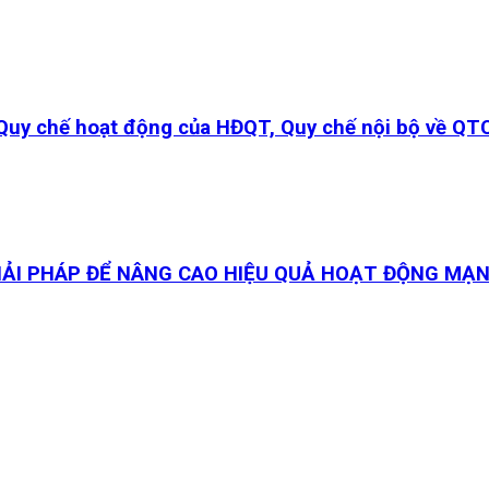
 Quy chế hoạt động của HĐQT, Quy chế nội bộ về QT
GIẢI PHÁP ĐỂ NÂNG CAO HIỆU QUẢ HOẠT ĐỘNG MẠNG