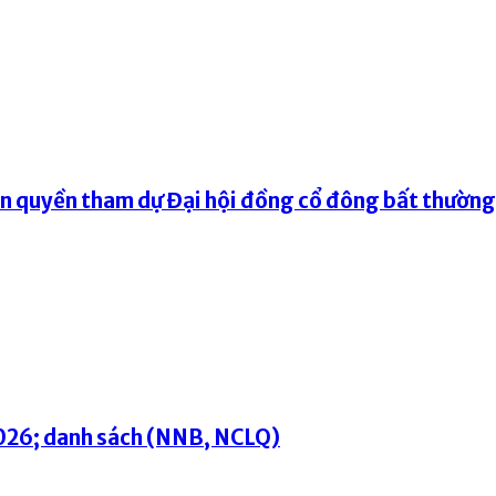
ện quyền tham dự Đại hội đồng cổ đông bất thườn
2026; danh sách (NNB, NCLQ)