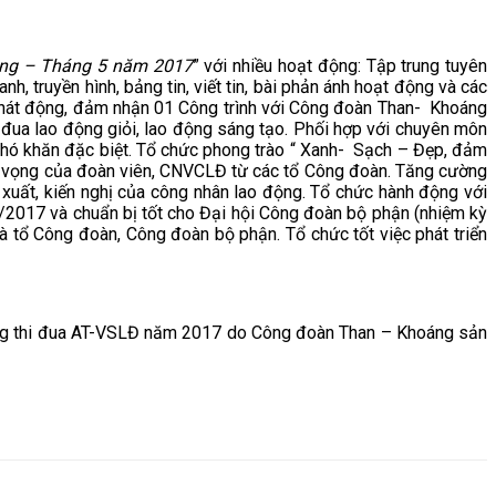
động – Tháng 5 năm 2017
” với nhiều hoạt động: Tập trung tuyên
nh, truyền hình, bảng tin, viết tin, bài phản ánh hoạt động và các
 phát động, đảm nhận 01 Công trình với Công đoàn Than- Khoáng
 đua lao động giỏi, lao động sáng tạo. Phối hợp với chuyên môn
 khó khăn đặc biệt. Tổ chức phong trào “ Xanh- Sạch – Đẹp, đảm
yện vọng của đoàn viên, CNVCLĐ từ các tổ Công đoàn. Tăng cường
ề xuất, kiến nghị của công nhân lao động. Tổ chức hành động với
5/2017 và chuẩn bị tốt cho Đại hội Công đoàn bộ phận (nhiệm kỳ
 tổ Công đoàn, Công đoàn bộ phận. Tổ chức tốt việc phát triển
ng thi đua AT-VSLĐ năm 2017 do Công đoàn Than – Khoáng sản