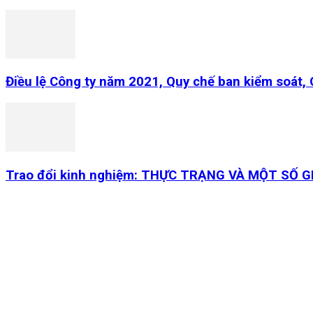
Điều lệ Công ty năm 2021, Quy chế ban kiểm soát,
Trao đổi kinh nghiệm: THỰC TRẠNG VÀ MỘT SỐ 