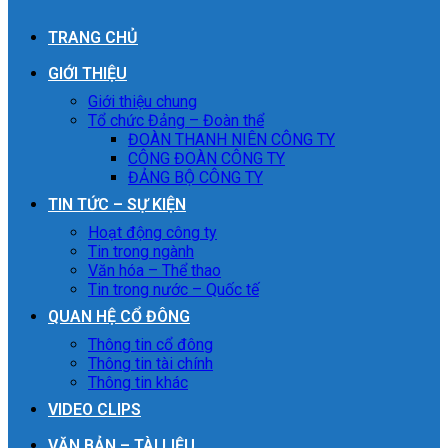
TRANG CHỦ
GIỚI THIỆU
Giới thiệu chung
Tổ chức Đảng – Đoàn thể
ĐOÀN THANH NIÊN CÔNG TY
CÔNG ĐOÀN CÔNG TY
ĐẢNG BỘ CÔNG TY
TIN TỨC – SỰ KIỆN
Hoạt động công ty
Tin trong ngành
Văn hóa – Thể thao
Tin trong nước – Quốc tế
QUAN HỆ CỔ ĐÔNG
Thông tin cổ đông
Thông tin tài chính
Thông tin khác
VIDEO CLIPS
VĂN BẢN – TÀI LIỆU