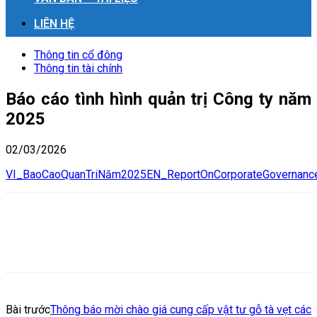
LIÊN HỆ
Thông tin cổ đông
Thông tin tài chính
Báo cáo tình hình quản trị Công ty năm
2025
02/03/2026
VI_BaoCaoQuanTriNăm2025
EN_ReportOnCorporateGovernan
Bài trước
Thông báo mời chào giá cung cấp vật tư gỗ tà vẹt các