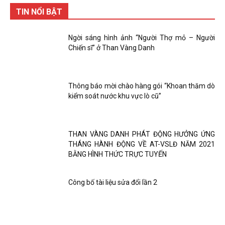
TIN NỔI BẬT
Ngời sáng hình ảnh “Người Thợ mỏ – Người
Chiến sĩ” ở Than Vàng Danh
Thông báo mời chào hàng gói “Khoan thăm dò
kiểm soát nước khu vực lò cũ”
THAN VÀNG DANH PHÁT ĐỘNG HƯỞNG ỨNG
THÁNG HÀNH ĐỘNG VỀ AT-VSLĐ NĂM 2021
BẰNG HÌNH THỨC TRỰC TUYẾN
Công bố tài liệu sửa đổi lần 2