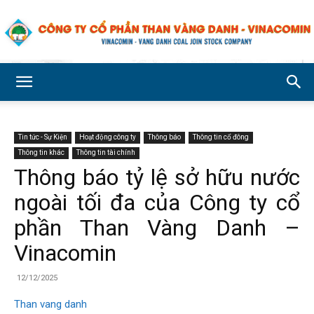
Công
Tin tức - Sự Kiện
Hoạt động công ty
Thông báo
Thông tin cổ đông
ty
Thông tin khác
Thông tin tài chính
Thông báo tỷ lệ sở hữu nước
ngoài tối đa của Công ty cổ
Cổ
phần Than Vàng Danh –
Vinacomin
phần
12/12/2025
Than vang danh