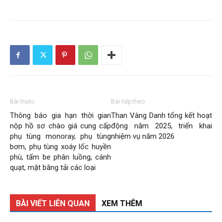
Than
Vang
Danh
Bài trước
Bài tiếp theo
Thông báo gia hạn thời gian
Than Vàng Danh tổng kết hoạt
nộp hồ sơ chào giá cung cấp
động năm 2025, triển khai
phụ tùng monoray, phụ tùng
nhiệm vụ năm 2026
–
bơm, phụ tùng xoáy lốc huyền
phù, tấm be phân luồng, cánh
quạt, mặt băng tải các loại
Vinacomin
BÀI VIẾT LIÊN QUAN
XEM THÊM