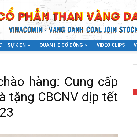
C – SỰ KIỆN
QUAN HỆ CỔ ĐÔNG
VIDEO CLIPS
V
chào hàng: Cung cấp
à tặng CBCNV dịp tết
23