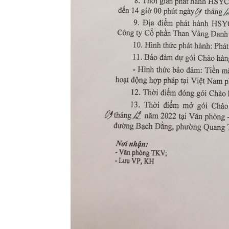
Danh
–
Vinacomin