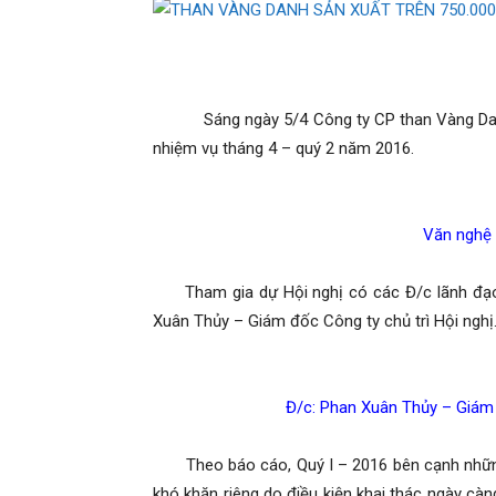
phần
Sáng ngày 5/4 Công ty CP than Vàng Danh tổ
nhiệm vụ tháng 4 – quý 2 năm 2016.
Than
Văn nghệ chà
Tham gia dự Hội nghị có các Đ/c lãnh đạo 
Xuân Thủy – Giám đốc Công ty chủ trì Hội nghị
Vang
Đ/c: Phan Xuân Thủy – Giám 
Theo báo cáo, Quý I – 2016 bên cạnh những
khó khăn riêng do điều kiện khai thác ngày càn