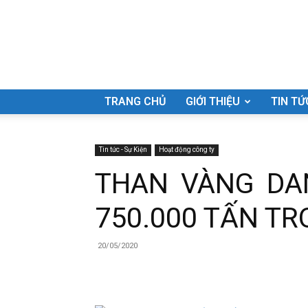
Công
TRANG CHỦ
GIỚI THIỆU
TIN TỨ
Tin tức - Sự Kiện
Hoạt động công ty
THAN VÀNG DA
ty
750.000 TẤN TR
20/05/2020
Cổ