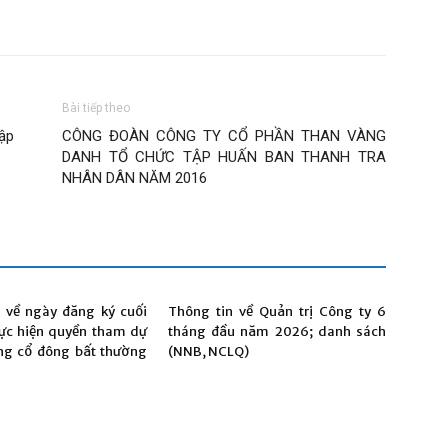
Bài tiếp theo
ập
CÔNG ĐOÀN CÔNG TY CỔ PHẦN THAN VÀNG
DANH TỔ CHỨC TẬP HUẤN BAN THANH TRA
NHÂN DÂN NĂM 2016
 về ngày đăng ký cuối
Thông tin về Quản trị Công ty 6
ực hiện quyền tham dự
tháng đầu năm 2026; danh sách
ng cổ đông bất thường
(NNB, NCLQ)