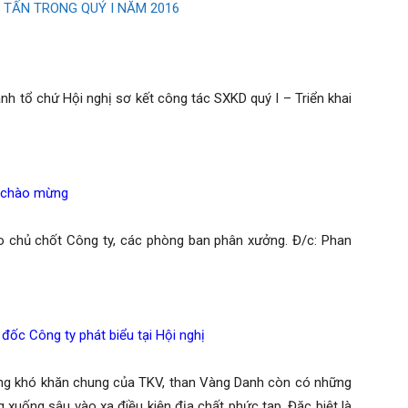
 chứ Hội nghị sơ kết công tác SXKD quý I – Triển khai
o mừng
chủ chốt Công ty, các phòng ban phân xưởng. Đ/c: Phan
.
đốc Công ty phát biểu tại Hội nghị
 khó khăn chung của TKV, than Vàng Danh còn có những
g xuống sâu vào xa điều kiện địa chất phức tạp. Đặc biệt là