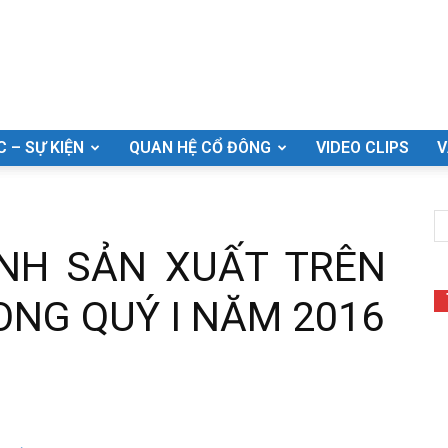
C – SỰ KIỆN
QUAN HỆ CỔ ĐÔNG
VIDEO CLIPS
V
NH SẢN XUẤT TRÊN
ONG QUÝ I NĂM 2016