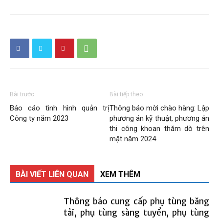
Than
Vang
Danh
Bài trước
Bài tiếp theo
Báo cáo tình hình quản trị
Thông báo mời chào hàng: Lập
Công ty năm 2023
phương án kỹ thuật, phương án
thi công khoan thăm dò trên
–
mặt năm 2024
BÀI VIẾT LIÊN QUAN
XEM THÊM
Vinacomin
Thông báo cung cấp phụ tùng băng
tải, phụ tùng sàng tuyển, phụ tùng