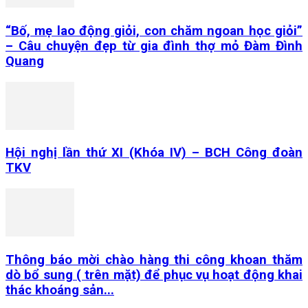
“Bố, mẹ lao động giỏi, con chăm ngoan học giỏi”
– Câu chuyện đẹp từ gia đình thợ mỏ Đàm Đình
Quang
Hội nghị lần thứ XI (Khóa IV) – BCH Công đoàn
TKV
Thông báo mời chào hàng thi công khoan thăm
dò bổ sung ( trên mặt) để phục vụ hoạt động khai
thác khoáng sản...