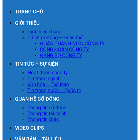
TRANG CHỦ
GIỚI THIỆU
Giới thiệu chung
Tổ chức Đảng – Đoàn thể
ĐOÀN THANH NIÊN CÔNG TY
CÔNG ĐOÀN CÔNG TY
ĐẢNG BỘ CÔNG TY
TIN TỨC – SỰ KIỆN
Hoạt động công ty
Tin trong ngành
Văn hóa – Thể thao
Tin trong nước – Quốc tế
QUAN HỆ CỔ ĐÔNG
Thông tin cổ đông
Thông tin tài chính
Thông tin khác
VIDEO CLIPS
VĂN BẢN – TÀI LIỆU