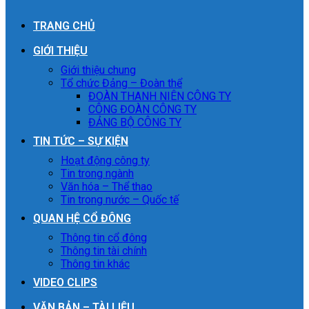
TRANG CHỦ
GIỚI THIỆU
Giới thiệu chung
Tổ chức Đảng – Đoàn thể
ĐOÀN THANH NIÊN CÔNG TY
CÔNG ĐOÀN CÔNG TY
ĐẢNG BỘ CÔNG TY
TIN TỨC – SỰ KIỆN
Hoạt động công ty
Tin trong ngành
Văn hóa – Thể thao
Tin trong nước – Quốc tế
QUAN HỆ CỔ ĐÔNG
Thông tin cổ đông
Thông tin tài chính
Thông tin khác
VIDEO CLIPS
VĂN BẢN – TÀI LIỆU