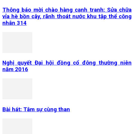
Thông báo mời chào hàng cạnh tranh: Sửa chữa
vỉa hè bồn cây, rãnh thoát nước khu tập thể công
nhân 314
Nghị quyết Đại hội đồng cổ đông thường niên
năm 2016
Bài hát: Tâm sự cùng than