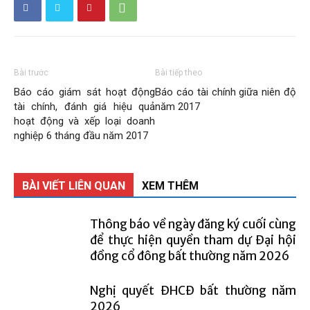
Than
Vang
Bài trước
Bài tiếp theo
Báo cáo giám sát hoạt động
Báo cáo tài chính giữa niên độ
tài chính, đánh giá hiệu quả
năm 2017
hoạt động và xếp loại doanh
Danh
nghiệp 6 tháng đầu năm 2017
BÀI VIẾT LIÊN QUAN
XEM THÊM
–
Thông báo về ngày đăng ký cuối cùng
để thực hiện quyền tham dự Đại hội
Vinacomin
đồng cổ đông bất thường năm 2026
Nghị quyết ĐHCĐ bất thường năm
2026