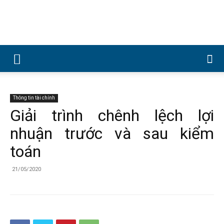
Công
ty
Thông tin tài chính
Giải trình chênh lệch lợi
nhuận trước và sau kiểm
Cổ
toán
21/05/2020
phần