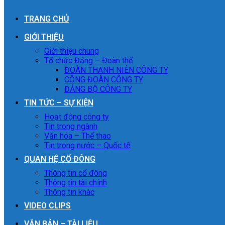
TRANG CHỦ
GIỚI THIỆU
Giới thiệu chung
Tổ chức Đảng – Đoàn thể
ĐOÀN THANH NIÊN CÔNG TY
CÔNG ĐOÀN CÔNG TY
ĐẢNG BỘ CÔNG TY
TIN TỨC – SỰ KIỆN
Hoạt động công ty
Tin trong ngành
Văn hóa – Thể thao
Tin trong nước – Quốc tế
QUAN HỆ CỔ ĐÔNG
Thông tin cổ đông
Thông tin tài chính
Thông tin khác
VIDEO CLIPS
VĂN BẢN – TÀI LIỆU