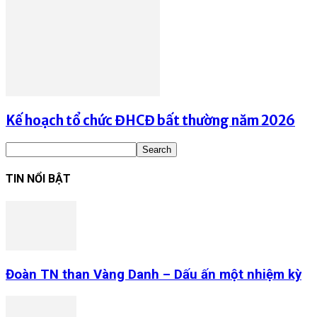
Kế hoạch tổ chức ĐHCĐ bất thường năm 2026
TIN NỔI BẬT
Đoàn TN than Vàng Danh – Dấu ấn một nhiệm kỳ