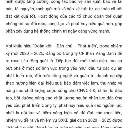
ninh được tăng cường, công tác bảo vệ sản xuất, bảo vệ tài
sản, tài nguyên, ranh giới mỏ và bảo vệ trật tự, an toàn xã hội
đạt kết quả tốt. Hoạt động của các tổ chức đoàn thể quần
chúng có sự đổi mới, sáng tạo và phát huy hiệu quả hơn, góp
phần xây dựng hệ thống chính trị ngày càng vững mạnh.
Với khẩu hiệu “Đoàn kết – Dân chủ – Phát triển”, trong nhiệm
kỳ mới 2020 – 2025, Đảng bộ Công ty CP than Vàng Danh đề
ra mục tiêu tổng quát là: Tiếp tục đổi mới toàn diện, tạo sự
bứt phá ở một số lĩnh vực trọng yếu như: đầu tư các dự án
phát triển mỏ, đổi mới công nghệ và quản trị doanh nghiệp
theo hướng hiện đại, hiệu quả; bảo đảm việc làm, thu nhập và
nâng cao chất lượng cuộc sống cho CNVC-LĐ, chăm lo đào
tạo, bồi dưỡng nâng cao chất lượng nguồn nhân lực đáp ứng
yêu cầu phát triển Công ty; phát huy hiệu quả các nguồn lực,
nhất là nội lực và tiềm năng hiện có để đạt các mục tiêu,
nhiệm vụ đề ra và nhiệm vụ SXKD giai đoạn 2020 – 2025 được
TKV phê duyệt, đảm bảo an toàn và hiệu quả cao; tăng cường