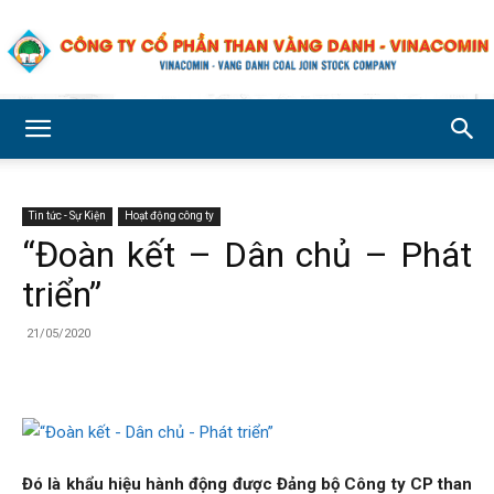
Công
Tin tức - Sự Kiện
Hoạt động công ty
ty
“Đoàn kết – Dân chủ – Phát
triển”
Cổ
21/05/2020
phần
Đó là khẩu hiệu hành động được Đảng bộ Công ty CP than