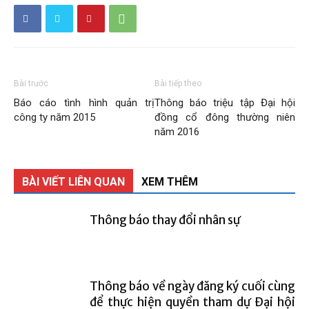
Than
Vang
Bài trước
Bài tiếp theo
Báo cáo tình hình quản trị
Thông báo triệu tập Đại hội
công ty năm 2015
đồng cổ đông thường niên
Danh
năm 2016
BÀI VIẾT LIÊN QUAN
XEM THÊM
–
Thông báo thay đổi nhân sự
Vinacomin
Thông báo về ngày đăng ký cuối cùng
để thực hiện quyền tham dự Đại hội