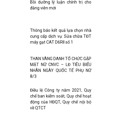
Bồi dưỡng lý luận chính trị cho
đảng viên mới
Thông báo kết quả lựa chọn nhà
cung cấp dịch vụ: Sửa chữa TĐT
máy gạt CAT D6RII số 1
THAN VÀNG DANH TỔ CHỨC GẶP
MẶT NỮ CNVC – LĐ TIÊU BIỂU
NHÂN NGÀY QUỐC TẾ PHỤ NỮ
8/3
Điều lệ Công ty năm 2021, Quy
chế ban kiểm soát, Quy chế hoạt
động của HĐQT, Quy chế nội bộ
về QTCT