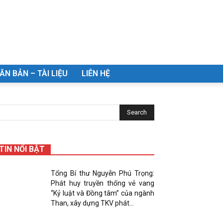
ĂN BẢN – TÀI LIỆU
LIÊN HỆ
TIN NỔI BẬT
Tổng Bí thư Nguyễn Phú Trọng:
Phát huy truyền thống vẻ vang
“Kỷ luật và Đồng tâm” của ngành
Than, xây dựng TKV phát...