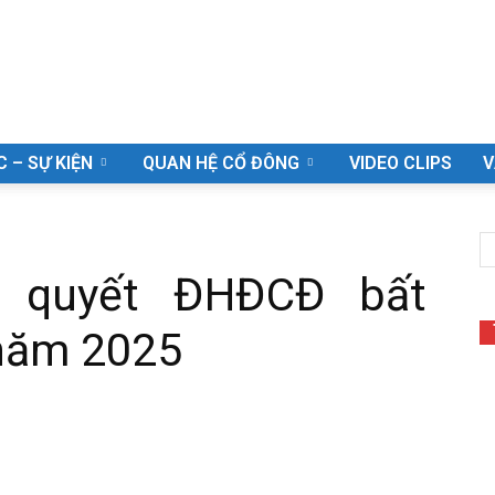
C – SỰ KIỆN
QUAN HỆ CỔ ĐÔNG
VIDEO CLIPS
V
ị quyết ĐHĐCĐ bất
năm 2025