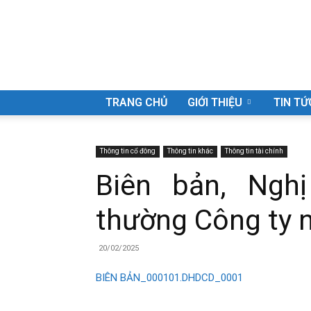
Công
TRANG CHỦ
GIỚI THIỆU
TIN TỨ
Thông tin cổ đông
Thông tin khác
Thông tin tài chính
Biên bản, Ngh
ty
thường Công ty 
20/02/2025
Cổ
BIÊN BẢN_0001
01.DHDCD_0001