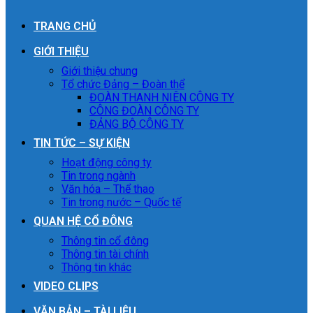
TRANG CHỦ
GIỚI THIỆU
Giới thiệu chung
Tổ chức Đảng – Đoàn thể
ĐOÀN THANH NIÊN CÔNG TY
CÔNG ĐOÀN CÔNG TY
ĐẢNG BỘ CÔNG TY
TIN TỨC – SỰ KIỆN
Hoạt động công ty
Tin trong ngành
Văn hóa – Thể thao
Tin trong nước – Quốc tế
QUAN HỆ CỔ ĐÔNG
Thông tin cổ đông
Thông tin tài chính
Thông tin khác
VIDEO CLIPS
VĂN BẢN – TÀI LIỆU