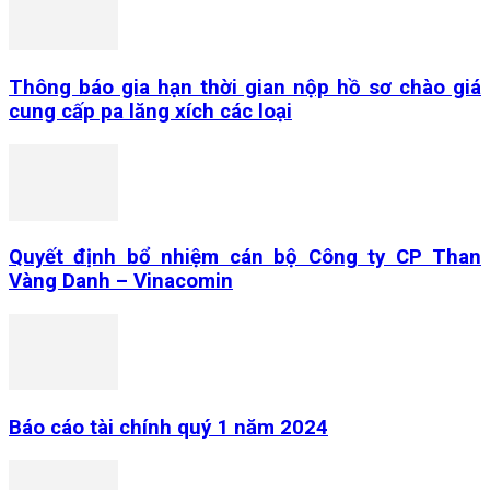
Thông báo gia hạn thời gian nộp hồ sơ chào giá
cung cấp pa lăng xích các loại
Quyết định bổ nhiệm cán bộ Công ty CP Than
Vàng Danh – Vinacomin
Báo cáo tài chính quý 1 năm 2024