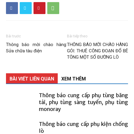
Than
Vang
Bài trước
Bài tiếp theo
Thông báo mời chào hàng:
THÔNG BÁO MỜI CHÀO HÀNG
Sửa chữa tàu điện
GÓI: THUÊ CÔNG ĐOẠN ĐỔ BÊ
Danh
TÔNG MỘT SỐ ĐƯỜNG LÒ
BÀI VIẾT LIÊN QUAN
XEM THÊM
–
Thông báo cung cấp phụ tùng băng
tải, phụ tùng sàng tuyển, phụ tùng
monoray
Vinacomin
Thông báo cung cấp phụ kiện chống
lò