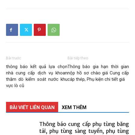
Than
Vang
Danh
Bài trước
Bài tiếp theo
thông báo kết quả lựa chọn
Thông báo gia hạn thời gian
nhà cung cấp dịch vụ khoan
nộp hồ sơ chào giá Cung cấp
thăm dò kiểm soát nước khu
cáp thép, Phụ kiện chi tiết giá
–
vực lò cũ
BÀI VIẾT LIÊN QUAN
XEM THÊM
Vinacomin
Thông báo cung cấp phụ tùng băng
tải, phụ tùng sàng tuyển, phụ tùng