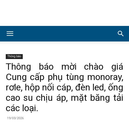
Công
ty
Thông báo
Thông báo mời chào giá
Cung cấp phụ tùng monoray,
Cổ
rơle, hộp nối cáp, đèn led, ống
cao su chịu áp, mặt băng tải
phần
các loại.
19/03/2026