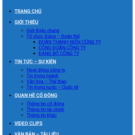
TRANG CHỦ
GIỚI THIỆU
Giới thiệu chung
Tổ chức Đảng – Đoàn thể
ĐOÀN THANH NIÊN CÔNG TY
CÔNG ĐOÀN CÔNG TY
ĐẢNG BỘ CÔNG TY
TIN TỨC – SỰ KIỆN
Hoạt động công ty
Tin trong ngành
Văn hóa – Thể thao
Tin trong nước – Quốc tế
QUAN HỆ CỔ ĐÔNG
Thông tin cổ đông
Thông tin tài chính
Thông tin khác
VIDEO CLIPS
VĂN BẢN – TÀI LIỆU