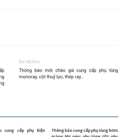
Bài tiếp theo
ấp
Thông báo mời chào giá cung cấp phụ tùng
ng
monoray, cột thuỷ lực, thép ray…
ng
o cung cấp phụ kiện
Thông báo cung cấp phụ tùng bơm
màng khí nén; phụ tùng tời; phụ