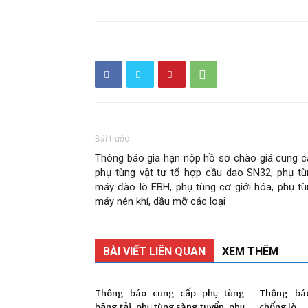
phần
Than
Bài trước
Thông báo gia hạn nộp hồ sơ chào giá cung c
phụ tùng vật tư tổ hợp cầu dao SN32, phụ tù
máy đào lò EBH, phụ tùng cơ giới hóa, phụ tù
máy nén khí, dầu mỡ các loại
Vang
BÀI VIẾT LIÊN QUAN
XEM THÊM
Thông báo cung cấp phụ tùng
Thông bá
băng tải, phụ tùng sàng tuyển, phụ
chống lò