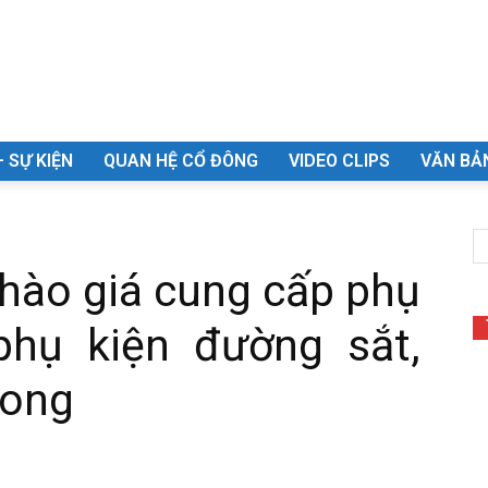
– SỰ KIỆN
QUAN HỆ CỔ ĐÔNG
VIDEO CLIPS
VĂN BẢN
hào giá cung cấp phụ
phụ kiện đường sắt,
òong