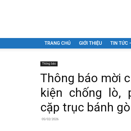
Công
TRANG CHỦ
GIỚI THIỆU
TIN TỨC 
Thông báo
Thông báo mời c
ty
kiện chống lò, 
cặp trục bánh g
Cổ
05/02/2026