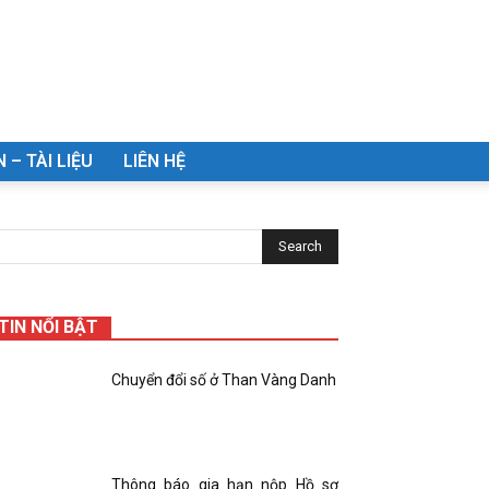
 – TÀI LIỆU
LIÊN HỆ
TIN NỔI BẬT
Chuyển đổi số ở Than Vàng Danh
Thông báo gia hạn nộp Hồ sơ