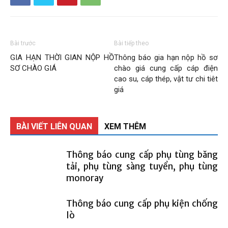
Than
Bài trước
Bài tiếp theo
Vang
GIA HẠN THỜI GIAN NỘP HỒ
Thông báo gia hạn nộp hồ sơ
SƠ CHÀO GIÁ
chào giá cung cấp cáp điện
cao su, cáp thép, vật tư chi tiêt
giá
Danh
BÀI VIẾT LIÊN QUAN
XEM THÊM
–
Thông báo cung cấp phụ tùng băng
tải, phụ tùng sàng tuyển, phụ tùng
monoray
Vinacomin
Thông báo cung cấp phụ kiện chống
lò