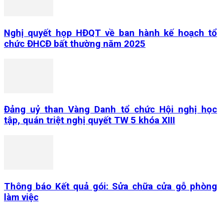
Nghị quyết họp HĐQT về ban hành kế hoạch tổ
chức ĐHCĐ bất thường năm 2025
Đảng uỷ than Vàng Danh tổ chức Hội nghị học
tập, quán triệt nghị quyết TW 5 khóa XIII
Thông báo Kết quả gói: Sửa chữa cửa gỗ phòng
làm việc