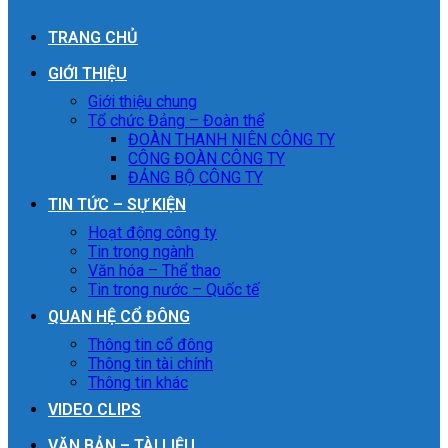
TRANG CHỦ
GIỚI THIỆU
Giới thiệu chung
Tổ chức Đảng – Đoàn thể
ĐOÀN THANH NIÊN CÔNG TY
CÔNG ĐOÀN CÔNG TY
ĐẢNG BỘ CÔNG TY
TIN TỨC – SỰ KIỆN
Hoạt động công ty
Tin trong ngành
Văn hóa – Thể thao
Tin trong nước – Quốc tế
QUAN HỆ CỔ ĐÔNG
Thông tin cổ đông
Thông tin tài chính
Thông tin khác
VIDEO CLIPS
VĂN BẢN – TÀI LIỆU