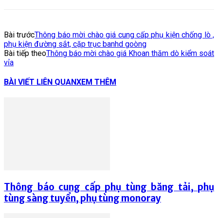
Bài trước
Thông báo mời chào giá cung cấp phụ kiện chống lò ,
phụ kiện đường sắt, cặp trục banhd goòng
Bài tiếp theo
Thông báo mời chào giá Khoan thăm dò kiểm soát
vỉa
BÀI VIẾT LIÊN QUAN
XEM THÊM
Thông báo cung cấp phụ tùng băng tải, phụ
tùng sàng tuyển, phụ tùng monoray