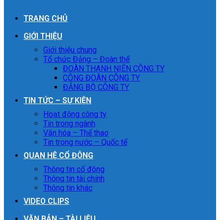
TRANG CHỦ
GIỚI THIỆU
Giới thiệu chung
Tổ chức Đảng – Đoàn thể
ĐOÀN THANH NIÊN CÔNG TY
CÔNG ĐOÀN CÔNG TY
ĐẢNG BỘ CÔNG TY
TIN TỨC – SỰ KIỆN
Hoạt động công ty
Tin trong ngành
Văn hóa – Thể thao
Tin trong nước – Quốc tế
QUAN HỆ CỔ ĐÔNG
Thông tin cổ đông
Thông tin tài chính
Thông tin khác
VIDEO CLIPS
VĂN BẢN – TÀI LIỆU