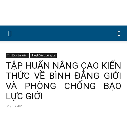
Công
ty
Tin tức - Sự Kiện
Hoạt động công ty
TẬP HUẤN NÂNG CAO KIẾN
THỨC VỀ BÌNH ĐẲNG GIỚI
Cổ
VÀ PHÒNG CHỐNG BẠO
LỰC GIỚI
phần
20/05/2020