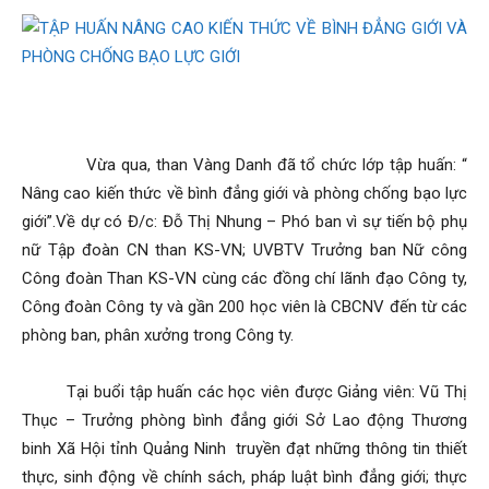
Than
Vang
Vừa qua, than Vàng Danh đã tổ chức lớp tập huấn: “
Nâng cao kiến thức về bình đẳng giới và phòng chống bạo lực
Danh
giới”.Về dự có Đ/c: Đỗ Thị Nhung – Phó ban vì sự tiến bộ phụ
nữ Tập đoàn CN than KS-VN; UVBTV Trưởng ban Nữ công
Công đoàn Than KS-VN cùng các đồng chí lãnh đạo Công ty,
–
Công đoàn Công ty và gần 200 học viên là CBCNV đến từ các
phòng ban, phân xưởng trong Công ty.
Tại buổi tập huấn các học viên được Giảng viên: Vũ Thị
Vinacomin
Thục – Trưởng phòng bình đẳng giới Sở Lao động Thương
binh Xã Hội tỉnh Quảng Ninh truyền đạt những thông tin thiết
thực, sinh động về chính sách, pháp luật bình đẳng giới; thực