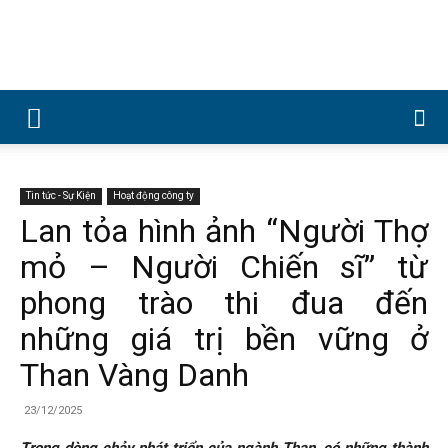
Công
ty
Tin tức - Sự Kiện
Hoạt động công ty
Lan tỏa hình ảnh “Người Thợ
mỏ – Người Chiến sĩ” từ
Cổ
phong trào thi đua đến
những giá trị bền vững ở
phần
Than Vàng Danh
23/12/2025