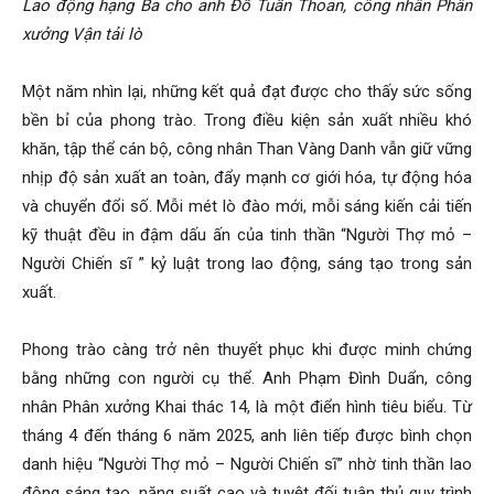
Lao động hạng Ba cho anh Đỗ Tuấn Thoan, công nhân Phân
xưởng Vận tải lò
Một năm nhìn lại, những kết quả đạt được cho thấy sức sống
bền bỉ của phong trào. Trong điều kiện sản xuất nhiều khó
khăn, tập thể cán bộ, công nhân Than Vàng Danh vẫn giữ vững
nhịp độ sản xuất an toàn, đẩy mạnh cơ giới hóa, tự động hóa
và chuyển đổi số. Mỗi mét lò đào mới, mỗi sáng kiến cải tiến
kỹ thuật đều in đậm dấu ấn của tinh thần “Người Thợ mỏ –
Người Chiến sĩ ” kỷ luật trong lao động, sáng tạo trong sản
xuất.
Phong trào càng trở nên thuyết phục khi được minh chứng
bằng những con người cụ thể. Anh Phạm Đình Duẩn, công
nhân Phân xưởng Khai thác 14, là một điển hình tiêu biểu. Từ
tháng 4 đến tháng 6 năm 2025, anh liên tiếp được bình chọn
danh hiệu “Người Thợ mỏ – Người Chiến sĩ” nhờ tinh thần lao
động sáng tạo, năng suất cao và tuyệt đối tuân thủ quy trình