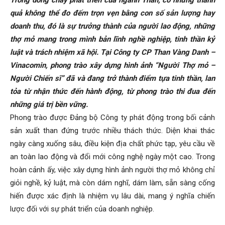
Trong dòng chảy phát triển của ngành Than, có những thành
Than
quả không thể đo đếm trọn vẹn bằng con số sản lượng hay
doanh thu, đó là sự trưởng thành của người lao động, những
thợ mỏ mang trong mình bản lĩnh nghề nghiệp, tinh thần kỷ
Vang
luật và trách nhiệm xã hội. Tại Công ty CP Than Vàng Danh –
Vinacomin, phong trào xây dựng hình ảnh “Người Thợ mỏ –
Người Chiến sĩ” đã và đang trở thành điểm tựa tinh thần, lan
tỏa từ nhận thức đến hành động, từ phong trào thi đua đến
Danh
những giá trị bền vững.
Phong trào được Đảng bộ Công ty phát động trong bối cảnh
sản xuất than đứng trước nhiều thách thức. Diện khai thác
–
ngày càng xuống sâu, điều kiện địa chất phức tạp, yêu cầu về
an toàn lao động và đổi mới công nghệ ngày một cao. Trong
hoàn cảnh ấy, việc xây dựng hình ảnh người thợ mỏ không chỉ
Vinacomin
giỏi nghề, kỷ luật, mà còn dám nghĩ, dám làm, sẵn sàng cống
hiến được xác định là nhiệm vụ lâu dài, mang ý nghĩa chiến
lược đối với sự phát triển của doanh nghiệp.