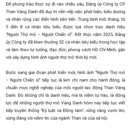
Để phong trào thực sự đi vào chiều sâu, Đảng ủy Công ty CP
Than Vàng Danh đã duy trì nền nếp việc phát hiện, biểu dương
và nhân rộng các điển hình tiên tiến. Trung bình mỗi tháng, từ
5 đến 8 cá nhân tiêu biểu được lựa chọn trao danh hiệu
“Người Thợ mỏ – Người Chiến sĩ”. Kết thúc năm 2025, Đảng
ủy Công ty đã khen thưởng 52 cá nhân tiêu biểu trong học tập
và làm theo tư tưởng, đạo đức, phong cách Hồ Chí Minh, gắn
với xây dựng hình ảnh người thợ mỏ thời kỳ mới.
Bước sang giai đoạn phát triển mới, hình ảnh “Người Thợ mỏ
– Người Chiến sĩ” tiếp tục là kim chỉ nam cho hành động, là
chuẩn mực nghề nghiệp của mỗi người lao động Than Vàng
Danh. Đó không chỉ là danh hiệu, mà là niềm tự hào, là động
lực để những người thợ mỏ Vàng Danh hôm nay tiếp tục viết
tiếp truyền thống “Kỷ luật và Đồng tâm”, vững vàng vươn lên,
xứng đáng với niềm tin của ngành Than và của xã hội.