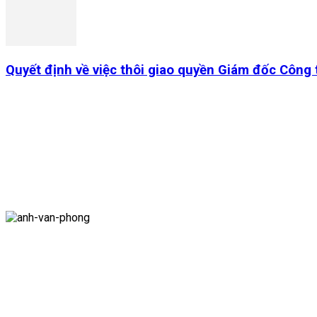
Quyết định về việc thôi giao quyền Giám đốc Công
Công ty cổ phần Than Vàng Danh - Vinacomin
Địa chỉ:
969 Đường Bạch Đằng, Phường Uông Bí ,Tỉnh Quảng N
Điện thoại:
0203 853 125/104 Fax: 0203 853 120
Email:
vangdanhcoal@vnn.vn