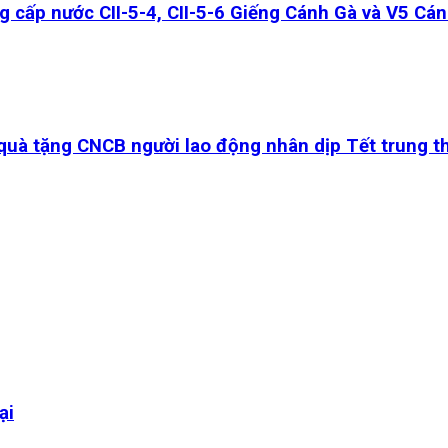
ấp nước CII-5-4, CII-5-6 Giếng Cánh Gà và V5 Cánh 
uà tặng CNCB người lao động nhân dịp Tết trung t
ại