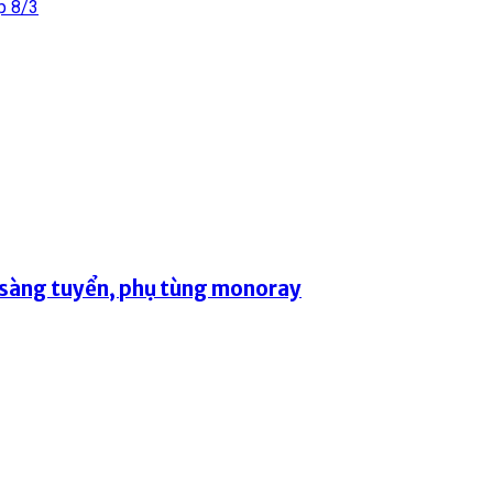
p 8/3
 sàng tuyển, phụ tùng monoray