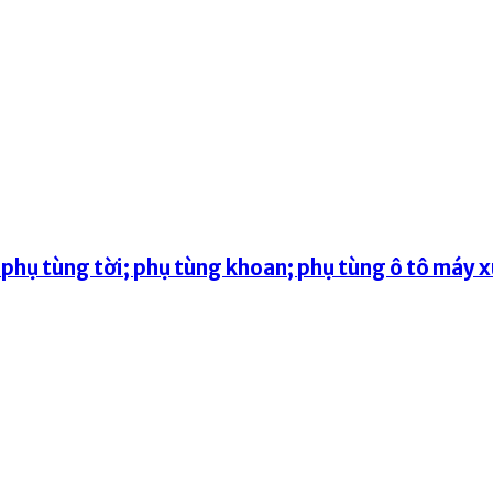
hụ tùng tời; phụ tùng khoan; phụ tùng ô tô máy xú