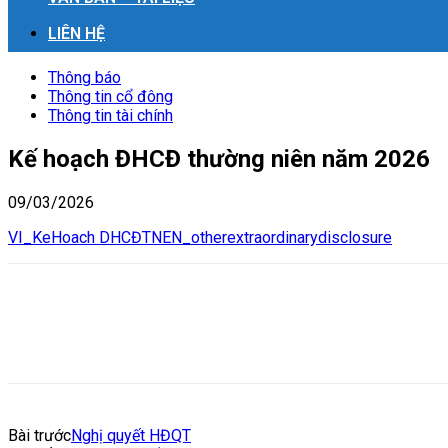
LIÊN HỆ
Thông báo
Thông tin cổ đông
Thông tin tài chính
Kế hoạch ĐHCĐ thường niên năm 2026
09/03/2026
VI_KeHoach DHCĐTN
EN_otherextraordinarydisclosure
Bài trước
Nghị quyết HĐQT