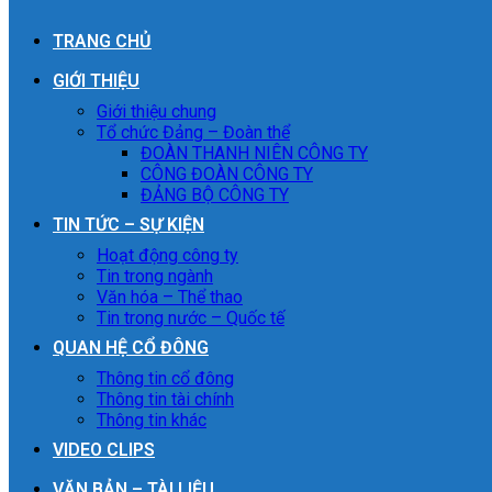
TRANG CHỦ
GIỚI THIỆU
Giới thiệu chung
Tổ chức Đảng – Đoàn thể
ĐOÀN THANH NIÊN CÔNG TY
CÔNG ĐOÀN CÔNG TY
ĐẢNG BỘ CÔNG TY
TIN TỨC – SỰ KIỆN
Hoạt động công ty
Tin trong ngành
Văn hóa – Thể thao
Tin trong nước – Quốc tế
QUAN HỆ CỔ ĐÔNG
Thông tin cổ đông
Thông tin tài chính
Thông tin khác
VIDEO CLIPS
VĂN BẢN – TÀI LIỆU