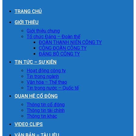
TRANG CHỦ
GIỚI THIỆU
Giới thiệu chung
Tổ chức Đảng – Đoàn thể
ĐOÀN THANH NIÊN CÔNG TY
CÔNG ĐOÀN CÔNG TY
ĐẢNG BỘ CÔNG TY
TIN TỨC – SỰ KIỆN
Hoạt động công ty
Tin trong ngành
Văn hóa – Thể thao
Tin trong nước – Quốc tế
QUAN HỆ CỔ ĐÔNG
Thông tin cổ đông
Thông tin tài chính
Thông tin khác
VIDEO CLIPS
VĂN BẢN – TÀI LIỆU