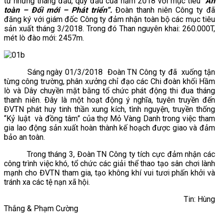
từ những tháng đầu, quý đầu của năm 2018 với mục tiêu “
An
toàn – Đổi mới – Phát triển”.
Đoàn thanh niên Công ty đã
đăng ký với giám đốc Công ty đảm nhận toàn bộ các mục tiêu
sản xuất tháng 3/2018. Trong đó Than nguyên khai: 260.000T,
mét lò đào mới: 2457m.
Sáng ngày 01/3/2018 Đoàn TN Công ty đã xuống tận
từng công trường, phân xưởng chỉ đạo các Chi đoàn khối Hầm
lò và Dây chuyền mặt bằng tổ chức phát động thi đua tháng
thanh niên. Đây là một hoạt động ý nghĩa, tuyên truyền đến
ĐVTN phát huy tinh thần xung kích, tình nguyện, truyền thống
“Kỷ luật và đồng tâm” của thợ Mỏ Vàng Danh trong việc tham
gia lao động sản xuất hoàn thành kế hoạch được giao và đảm
bảo an toàn.
Trong tháng 3, Đoàn TN Công ty tích cực đảm nhận các
công trình việc khó, tổ chức các giải thể thao tạo sân chơi lành
mạnh cho ĐVTN tham gia, tạo không khí vui tươi phấn khởi và
tránh xa các tệ nạn xã hội.
Tin: Hùng
Thắng & Phạm Cường