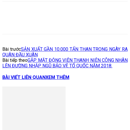
Bài trước
SẢN XUẤT GẦN 10.000 TẤN THAN TRONG NGÀY RA
QUÂN ĐẦU XUÂN
Bài tiếp theo
GẶP MẶT ĐỘNG VIÊN THANH NIÊN CÔNG NHÂN
LÊN ĐƯỜNG NHẬP NGŨ BẢO VỆ TỔ QUỐC NĂM 2018.
BÀI VIẾT LIÊN QUAN
XEM THÊM