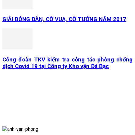
GIẢI BÓNG BÀN, CỜ VUA, CỜ TƯỚNG NĂM 2017
Công đoàn TKV kiểm tra công tác phòng chống
dịch Covid 19 tại Công ty Kho vận Đá Bạc