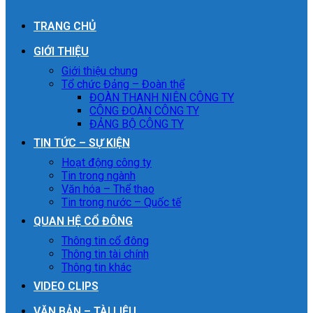
TRANG CHỦ
GIỚI THIỆU
Giới thiệu chung
Tổ chức Đảng – Đoàn thể
ĐOÀN THANH NIÊN CÔNG TY
CÔNG ĐOÀN CÔNG TY
ĐẢNG BỘ CÔNG TY
TIN TỨC – SỰ KIỆN
Hoạt động công ty
Tin trong ngành
Văn hóa – Thể thao
Tin trong nước – Quốc tế
QUAN HỆ CỔ ĐÔNG
Thông tin cổ đông
Thông tin tài chính
Thông tin khác
VIDEO CLIPS
VĂN BẢN – TÀI LIỆU