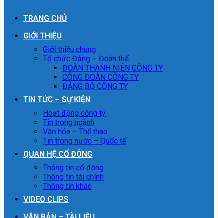
TRANG CHỦ
GIỚI THIỆU
Giới thiệu chung
Tổ chức Đảng – Đoàn thể
ĐOÀN THANH NIÊN CÔNG TY
CÔNG ĐOÀN CÔNG TY
ĐẢNG BỘ CÔNG TY
TIN TỨC – SỰ KIỆN
Hoạt động công ty
Tin trong ngành
Văn hóa – Thể thao
Tin trong nước – Quốc tế
QUAN HỆ CỔ ĐÔNG
Thông tin cổ đông
Thông tin tài chính
Thông tin khác
VIDEO CLIPS
VĂN BẢN – TÀI LIỆU