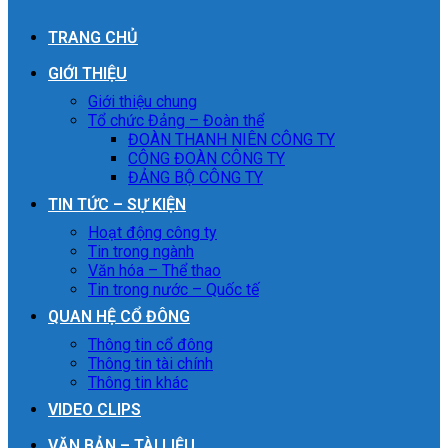
TRANG CHỦ
GIỚI THIỆU
Giới thiệu chung
Tổ chức Đảng – Đoàn thể
ĐOÀN THANH NIÊN CÔNG TY
CÔNG ĐOÀN CÔNG TY
ĐẢNG BỘ CÔNG TY
TIN TỨC – SỰ KIỆN
Hoạt động công ty
Tin trong ngành
Văn hóa – Thể thao
Tin trong nước – Quốc tế
QUAN HỆ CỔ ĐÔNG
Thông tin cổ đông
Thông tin tài chính
Thông tin khác
VIDEO CLIPS
VĂN BẢN – TÀI LIỆU