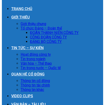
TRANG CHỦ
GIỚI THIỆU
Giới thiệu chung
Tổ chức Đảng – Đoàn thể
ĐOÀN THANH NIÊN CÔNG TY
CÔNG ĐOÀN CÔNG TY
ĐẢNG BỘ CÔNG TY
TIN TỨC – SỰ KIỆN
Hoạt động công ty
Tin trong ngành
Văn hóa – Thể thao
Tin trong nước – Quốc tế
QUAN HỆ CỔ ĐÔNG
Thông tin cổ đông
Thông tin tài chính
Thông tin khác
VIDEO CLIPS
VĂN BẢN – TÀI LIỆU