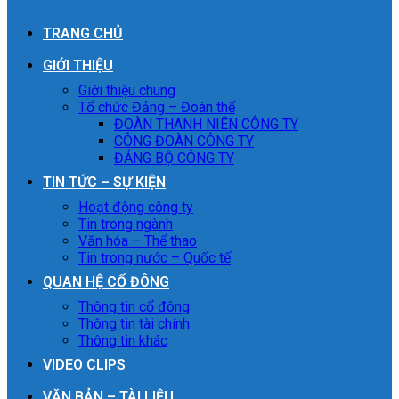
TRANG CHỦ
GIỚI THIỆU
Giới thiệu chung
Tổ chức Đảng – Đoàn thể
ĐOÀN THANH NIÊN CÔNG TY
CÔNG ĐOÀN CÔNG TY
ĐẢNG BỘ CÔNG TY
TIN TỨC – SỰ KIỆN
Hoạt động công ty
Tin trong ngành
Văn hóa – Thể thao
Tin trong nước – Quốc tế
QUAN HỆ CỔ ĐÔNG
Thông tin cổ đông
Thông tin tài chính
Thông tin khác
VIDEO CLIPS
VĂN BẢN – TÀI LIỆU