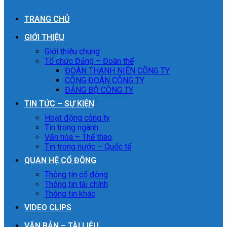
TRANG CHỦ
GIỚI THIỆU
Giới thiệu chung
Tổ chức Đảng – Đoàn thể
ĐOÀN THANH NIÊN CÔNG TY
CÔNG ĐOÀN CÔNG TY
ĐẢNG BỘ CÔNG TY
TIN TỨC – SỰ KIỆN
Hoạt động công ty
Tin trong ngành
Văn hóa – Thể thao
Tin trong nước – Quốc tế
QUAN HỆ CỔ ĐÔNG
Thông tin cổ đông
Thông tin tài chính
Thông tin khác
VIDEO CLIPS
VĂN BẢN – TÀI LIỆU