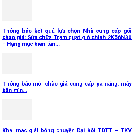
Thông báo kết quả lựa chọn Nhà cung cấp gói
chào giá: Sửa chữa Trạm quạt gió chính 2K56N30
– Hạng mục biến tần...
Thông báo mời chào giá cung cấp pa năng, máy
bắn mìn…
Khai mạc giải bóng chuyền Đại hội TDTT – TKV