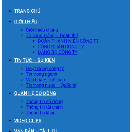
TRANG CHỦ
GIỚI THIỆU
Giới thiệu chung
Tổ chức Đảng – Đoàn thể
ĐOÀN THANH NIÊN CÔNG TY
CÔNG ĐOÀN CÔNG TY
ĐẢNG BỘ CÔNG TY
TIN TỨC – SỰ KIỆN
Hoạt động công ty
Tin trong ngành
Văn hóa – Thể thao
Tin trong nước – Quốc tế
QUAN HỆ CỔ ĐÔNG
Thông tin cổ đông
Thông tin tài chính
Thông tin khác
VIDEO CLIPS
VĂN BẢN – TÀI LIỆU