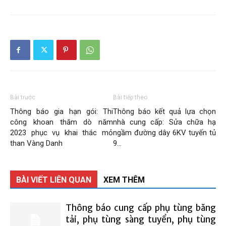
Than
Vang
Bài trước
Bài tiếp theo
Danh
Thông báo gia hạn gói: Thi
Thông báo kết quả lựa chọn
công khoan thăm dò năm
nhà cung cấp: Sửa chữa hạ
2023 phục vụ khai thác mỏ
ngầm đường dây 6KV tuyến tủ
than Vàng Danh
9…
–
BÀI VIẾT LIÊN QUAN
XEM THÊM
Vinacomin
Thông báo cung cấp phụ tùng băng
tải, phụ tùng sàng tuyển, phụ tùng