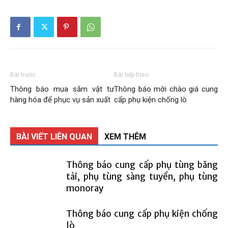
Than
Vang
Bài trước
Bài tiếp theo
Thông báo mua sắm vật tư
Thông báo mời chào giá cung
hàng hóa để phục vụ sản xuất
cấp phụ kiện chống lò
Danh
BÀI VIẾT LIÊN QUAN
XEM THÊM
–
Thông báo cung cấp phụ tùng băng
tải, phụ tùng sàng tuyển, phụ tùng
monoray
Vinacomin
Thông báo cung cấp phụ kiện chống
lò