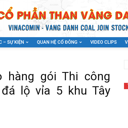
C – SỰ KIỆN
QUAN HỆ CỔ ĐÔNG
VIDEO CLIPS
V
 hàng gói Thi công
đá lộ vỉa 5 khu Tây