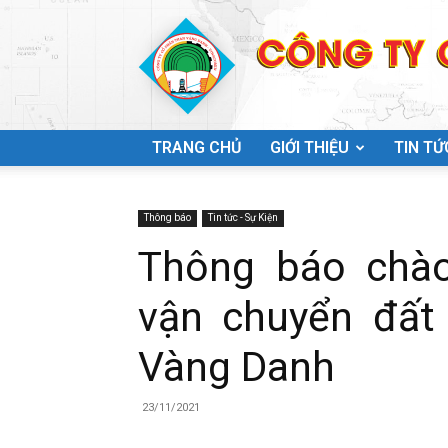
TRANG CHỦ
GIỚI THIỆU
TIN TỨ
Công
Thông báo
Tin tức - Sự Kiện
Thông báo chào
vận chuyển đất 
ty
Vàng Danh
23/11/2021
Cổ