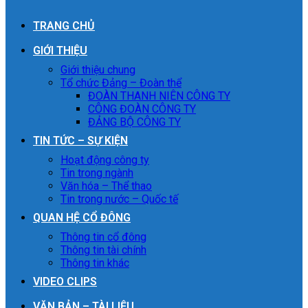
TRANG CHỦ
GIỚI THIỆU
Giới thiệu chung
Tổ chức Đảng – Đoàn thể
ĐOÀN THANH NIÊN CÔNG TY
CÔNG ĐOÀN CÔNG TY
ĐẢNG BỘ CÔNG TY
TIN TỨC – SỰ KIỆN
Hoạt động công ty
Tin trong ngành
Văn hóa – Thể thao
Tin trong nước – Quốc tế
QUAN HỆ CỔ ĐÔNG
Thông tin cổ đông
Thông tin tài chính
Thông tin khác
VIDEO CLIPS
VĂN BẢN – TÀI LIỆU