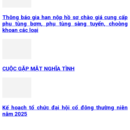
Thông báo gia hạn nộp hồ sơ chào giá cung cấp
phụ tùng bơm, phụ tùng sàng tuyển, choòng
khoan các loại
CUỘC GẶP MẶT NGHĨA TÌNH
Kế hoạch tổ chức đại hội cổ đông thường niên
năm 2025