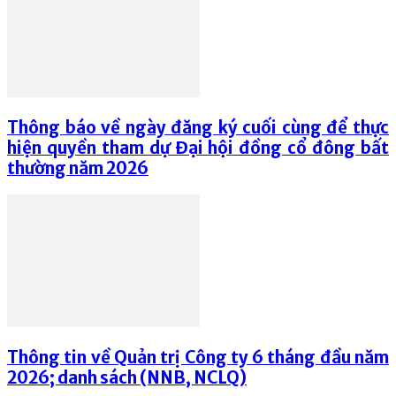
Thông báo về ngày đăng ký cuối cùng để thực
hiện quyền tham dự Đại hội đồng cổ đông bất
thường năm 2026
Thông tin về Quản trị Công ty 6 tháng đầu năm
2026; danh sách (NNB, NCLQ)