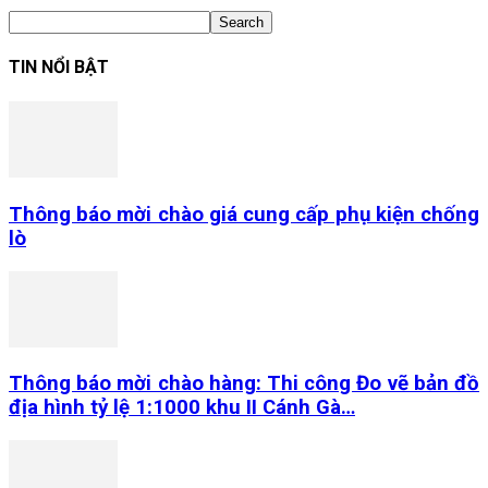
TIN NỔI BẬT
Thông báo mời chào giá cung cấp phụ kiện chống
lò
Thông báo mời chào hàng: Thi công Đo vẽ bản đồ
địa hình tỷ lệ 1:1000 khu II Cánh Gà…