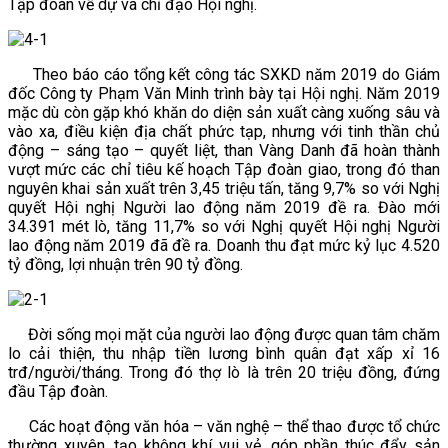
Tập đoàn về dự và chỉ đạo Hội nghị.
Theo báo cáo tổng kết công tác SXKD năm 2019 do Giám
đốc Công ty Phạm Văn Minh trình bày tại Hội nghị. Năm 2019
mặc dù còn gặp khó khăn do diện sản xuất càng xuống sâu và
vào xa, điều kiện địa chất phức tạp, nhưng với tinh thần chủ
động – sáng tạo – quyết liệt, than Vàng Danh đã hoàn thành
vượt mức các chỉ tiêu kế hoạch Tập đoàn giao, trong đó than
nguyên khai sản xuất trên 3,45 triệu tấn, tăng 9,7% so với Nghị
quyết Hội nghị Người lao động năm 2019 đề ra. Đào mới
34.391 mét lò, tăng 11,7% so với Nghị quyết Hội nghị Người
lao động năm 2019 đã đề ra. Doanh thu đạt mức kỷ lục 4.520
tỷ đồng, lợi nhuận trên 90 tỷ đồng.
Đời sống mọi mặt của người lao động được quan tâm chăm
lo cải thiện, thu nhập tiền lương bình quân đạt xấp xỉ 16
trđ/người/tháng. Trong đó thợ lò là trên 20 triệu đồng, đứng
đầu Tập đoàn.
Các hoạt động văn hóa – văn nghệ – thể thao được tổ chức
thường xuyên, tạo không khí vui vẻ, góp phần thúc đẩy sản