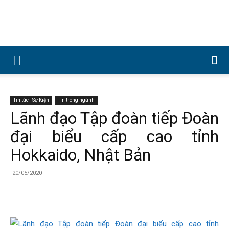
Công
ty
Tin tức - Sự Kiện
Tin trong ngành
Lãnh đạo Tập đoàn tiếp Đoàn
đại biểu cấp cao tỉnh
Cổ
Hokkaido, Nhật Bản
20/05/2020
phần