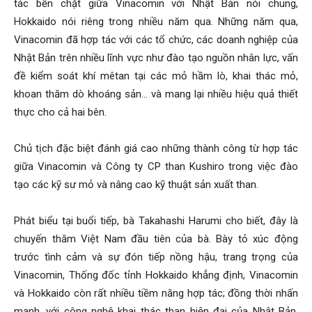
tác bền chặt giữa Vinacomin với Nhật Bản nói chung,
Hokkaido nói riêng trong nhiều năm qua. Những năm qua,
Vinacomin đã hợp tác với các tổ chức, các doanh nghiệp của
Nhật Bản trên nhiều lĩnh vực như đào tạo nguồn nhân lực, vấn
đề kiểm soát khí mêtan tại các mỏ hầm lò, khai thác mỏ,
khoan thăm dò khoáng sản… và mang lại nhiều hiệu quả thiết
thực cho cả hai bên.
Chủ tịch đặc biệt đánh giá cao những thành công từ hợp tác
giữa Vinacomin và Công ty CP than Kushiro trong việc đào
tạo các kỹ sư mỏ và nâng cao kỹ thuật sản xuất than.
Phát biểu tại buổi tiếp, bà Takahashi Harumi cho biết, đây là
chuyến thăm Việt Nam đầu tiên của bà. Bày tỏ xúc động
trước tình cảm và sự đón tiếp nồng hậu, trang trọng của
Vinacomin, Thống đốc tỉnh Hokkaido khẳng định, Vinacomin
và Hokkaido còn rất nhiều tiềm năng hợp tác; đồng thời nhấn
mạnh, với công nghệ khai thác than hiện đại của Nhật Bản,