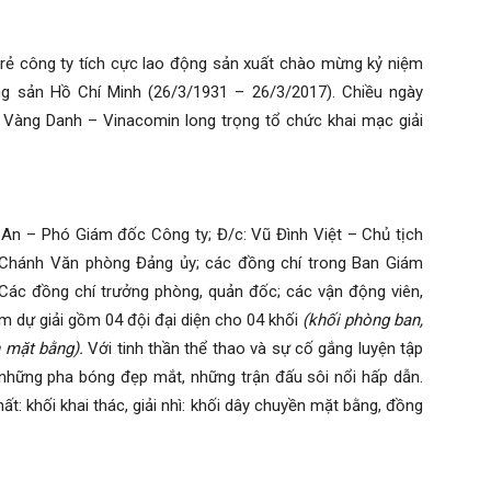
ẻ công ty tích cực lao động sản xuất chào mừng kỷ niệm
g sản Hồ Chí Minh (26/3/1931 – 26/3/2017). Chiều ngày
Vàng Danh – Vinacomin long trọng tổ chức khai mạc giải
– Phó Giám đốc Công ty; Đ/c: Vũ Đình Việt – Chủ tịch
 Chánh Văn phòng Đảng ủy; các đồng chí trong Ban Giám
ác đồng chí trưởng phòng, quản đốc; các vận động viên,
m dự giải gồm 04 đội đại diện cho 04 khối
(khối phòng ban,
n mặt bằng).
Với tinh thần thể thao và sự cố gắng luyện tập
những pha bóng đẹp mắt, những trận đấu sôi nổi hấp dẫn.
hất: khối khai thác, giải nhì: khối dây chuyền mặt bằng, đồng