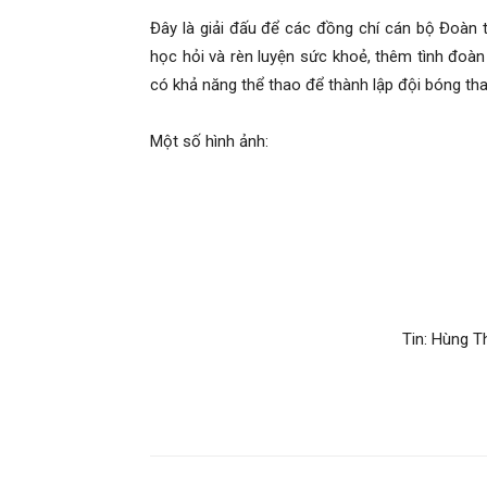
Danh
Đây là giải đấu để các đồng chí cán bộ Đoàn t
học hỏi và rèn luyện sức khoẻ, thêm tình đoà
có khả năng thể thao để thành lập đội bóng t
Một số hình ảnh:
–
Vinacomin
Tin: Hùng Thắng & P