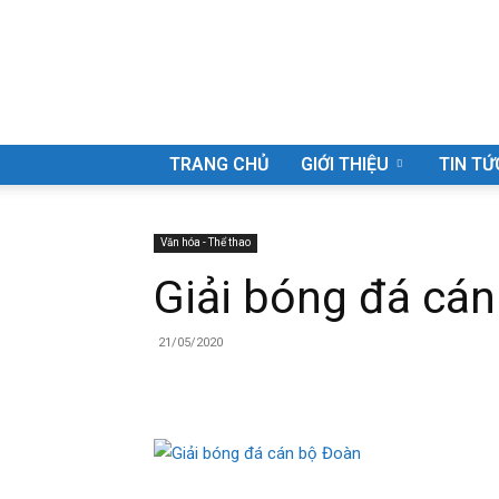
Công
TRANG CHỦ
GIỚI THIỆU
TIN TỨ
Văn hóa - Thể thao
Giải bóng đá cá
ty
21/05/2020
Cổ