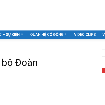
C – SỰ KIỆN
QUAN HỆ CỔ ĐÔNG
VIDEO CLIPS
V
n bộ Đoàn