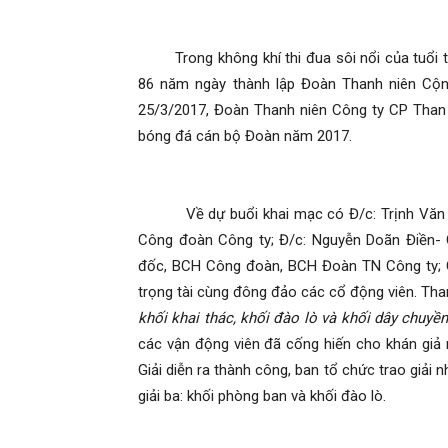
Trong không khí thi đua sôi nổi của tuổi tr
phần
86 năm ngày thành lập Đoàn Thanh niên Cộn
25/3/2017, Đoàn Thanh niên Công ty CP Than 
bóng đá cán bộ Đoàn năm 2017.
Than
Về dự buổi khai mạc có Đ/c: Trịnh Văn An 
Công đoàn Công ty; Đ/c: Nguyễn Doãn Điền-
đốc, BCH Công đoàn, BCH Đoàn TN Công ty; C
trọng tài cùng đông đảo các cổ động viên. Tha
khối khai thác, khối đào lò và khối dây chuyề
Vang
các vận động viên đã cống hiến cho khán giả 
Giải diễn ra thành công, ban tổ chức trao giải n
giải ba: khối phòng ban và khối đào lò.