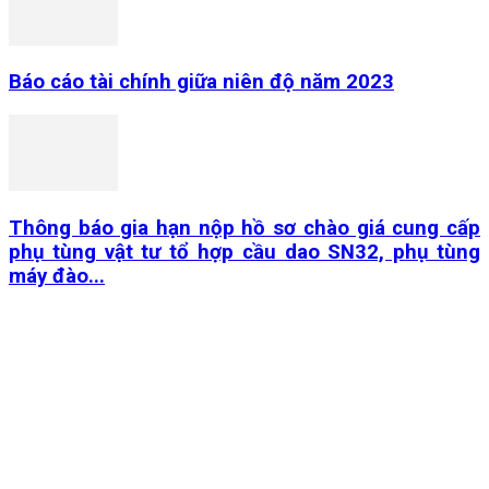
Báo cáo tài chính giữa niên độ năm 2023
Thông báo gia hạn nộp hồ sơ chào giá cung cấp
phụ tùng vật tư tổ hợp cầu dao SN32, phụ tùng
máy đào...