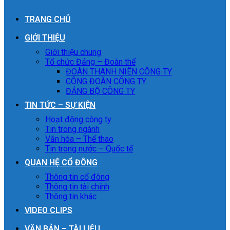
TRANG CHỦ
GIỚI THIỆU
Giới thiệu chung
Tổ chức Đảng – Đoàn thể
ĐOÀN THANH NIÊN CÔNG TY
CÔNG ĐOÀN CÔNG TY
ĐẢNG BỘ CÔNG TY
TIN TỨC – SỰ KIỆN
Hoạt động công ty
Tin trong ngành
Văn hóa – Thể thao
Tin trong nước – Quốc tế
QUAN HỆ CỔ ĐÔNG
Thông tin cổ đông
Thông tin tài chính
Thông tin khác
VIDEO CLIPS
VĂN BẢN – TÀI LIỆU