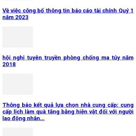
Về việc công bố thông tin báo cáo tài chính Quý 1
năm 2023
hội nghị tuyên truyền phòng chống ma túy năm
2018
Thông báo kết quả lựa chọn nhà cung cấp: cung
cấp lịch làm quà tặng bằng hiện vật đối với người
lao động nhân...