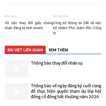
Than
Bài trước
Bài tiếp theo
Về việc thay đổi giấy chứng
Công bố thông tin 24h về việc
Vang
nhận đăng ký kinh doanh
bổ nhiệm Phó Giám đốc Công
ty
Danh
BÀI VIẾT LIÊN QUAN
XEM THÊM
Thông báo thay đổi nhân sự
–
Thông báo về ngày đăng ký cuối cùng
Vinacomin
để thực hiện quyền tham dự Đại hội
đồng cổ đông bất thường năm 2026