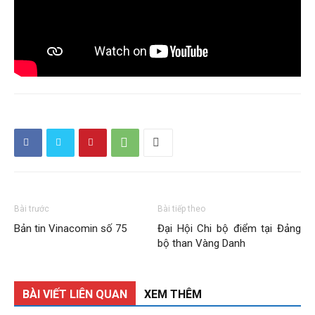
Than
Vang
Danh
–
Bài trước
Bài tiếp theo
Bản tin Vinacomin số 75
Đại Hội Chi bộ điểm tại Đảng
bộ than Vàng Danh
Vinacomin
BÀI VIẾT LIÊN QUAN
XEM THÊM