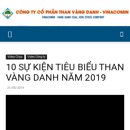
Công
Video Clips
Video Công ty
ty
10 SỰ KIỆN TIÊU BIỂU THAN
VÀNG DANH NĂM 2019
Cổ
21/05/2019
phần