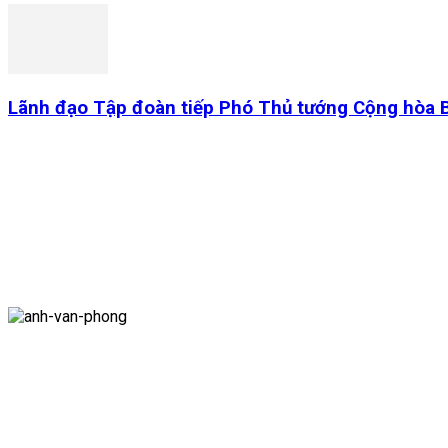
Lãnh đạo Tập đoàn tiếp Phó Thủ tướng Cộng hòa 
Công ty cổ phần Than Vàng Danh - Vinacomin
Địa chỉ:
969 Đường Bạch Đằng, Phường Uông Bí ,Tỉnh Quảng N
Điện thoại:
0203 853 125/104 Fax: 0203 853 120