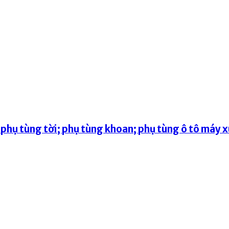
hụ tùng tời; phụ tùng khoan; phụ tùng ô tô máy xú