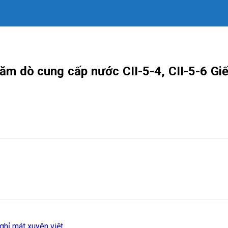
m dò cung cấp nước CII-5-4, CII-5-6 Gi
ghỉ mát xuyên việt…