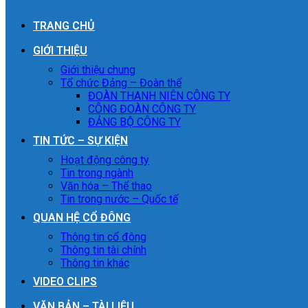
TRANG CHỦ
GIỚI THIỆU
Giới thiệu chung
Tổ chức Đảng – Đoàn thể
ĐOÀN THANH NIÊN CÔNG TY
CÔNG ĐOÀN CÔNG TY
ĐẢNG BỘ CÔNG TY
TIN TỨC – SỰ KIỆN
Hoạt động công ty
Tin trong ngành
Văn hóa – Thể thao
Tin trong nước – Quốc tế
QUAN HỆ CỔ ĐÔNG
Thông tin cổ đông
Thông tin tài chính
Thông tin khác
VIDEO CLIPS
VĂN BẢN – TÀI LIỆU