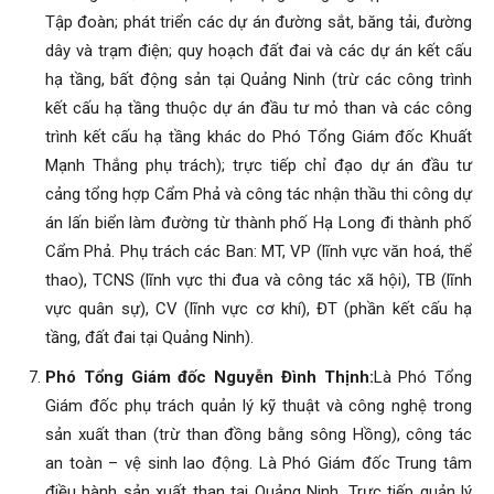
Tập đoàn; phát triển các dự án đường sắt, băng tải, đường
dây và trạm điện; quy hoạch đất đai và các dự án kết cấu
hạ tầng, bất động sản tại Quảng Ninh (trừ các công trình
kết cấu hạ tầng thuộc dự án đầu tư mỏ than và các công
trình kết cấu hạ tầng khác do Phó Tổng Giám đốc Khuất
Mạnh Thắng phụ trách); trực tiếp chỉ đạo dự án đầu tư
cảng tổng hợp Cẩm Phả và công tác nhận thầu thi công dự
án lấn biển làm đường từ thành phố Hạ Long đi thành phố
Cẩm Phả. Phụ trách các Ban: MT, VP (lĩnh vực văn hoá, thể
thao), TCNS (lĩnh vực thi đua và công tác xã hội), TB (lĩnh
vực quân sự), CV (lĩnh vực cơ khí), ĐT (phần kết cấu hạ
tầng, đất đai tại Quảng Ninh).
Phó Tổng Giám đốc Nguyễn Đình Thịnh:
Là Phó Tổng
Giám đốc phụ trách quản lý kỹ thuật và công nghệ trong
sản xuất than (trừ than đồng bằng sông Hồng), công tác
an toàn – vệ sinh lao động. Là Phó Giám đốc Trung tâm
điều hành sản xuất than tại Quảng Ninh. Trực tiếp quản lý