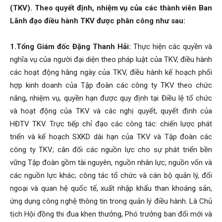
(TKV). Theo quyết định, nhiệm vụ của các thành viên Ban
Than
Lãnh đạo điều hành TKV được phân công như sau:
1.Tổng Giám đốc Đặng Thanh Hải:
Thực hiện các quyền và
Vang
nghĩa vụ của người đại diện theo pháp luật của TKV, điều hành
các hoạt động hằng ngày của TKV, điều hành kế hoạch phối
hợp kinh doanh của Tập đoàn các công ty TKV theo chức
năng, nhiệm vụ, quyền hạn được quy định tại Điều lệ tổ chức
Danh
và hoạt động của TKV và các nghị quyết, quyết định của
HĐTV TKV. Trực tiếp chỉ đạo các công tác: chiến lược phát
triển và kế hoạch SXKD dài hạn của TKV và Tập đoàn các
–
công ty TKV; cân đối các nguồn lực cho sự phát triển bền
vững Tập đoàn gồm tài nguyên, nguồn nhân lực, nguồn vốn và
các nguồn lực khác; công tác tổ chức và cán bộ quản lý, đối
ngoại và quan hệ quốc tế, xuất nhập khẩu than khoáng sản,
Vinacomin
ứng dụng công nghệ thông tin trong quản lý điều hành. Là Chủ
tịch Hội đồng thi đua khen thưởng, Phó trưởng ban đổi mới và