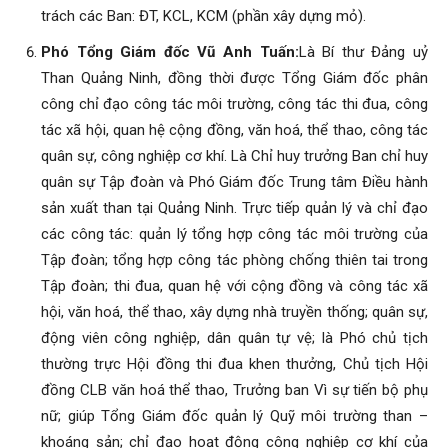
trách các Ban: ĐT, KCL, KCM (phần xây dựng mỏ).
Phó Tổng Giám đốc Vũ Anh Tuấn:
Là Bí thư Đảng uỷ
Than Quảng Ninh, đồng thời được Tổng Giám đốc phân
công chỉ đạo công tác môi trường, công tác thi đua, công
tác xã hội, quan hệ cộng đồng, văn hoá, thể thao, công tác
quân sự, công nghiệp cơ khí. Là Chỉ huy trưởng Ban chỉ huy
quân sự Tập đoàn và Phó Giám đốc Trung tâm Điều hành
sản xuất than tại Quảng Ninh. Trực tiếp quản lý và chỉ đạo
các công tác: quản lý tổng hợp công tác môi trường của
Tập đoàn; tổng hợp công tác phòng chống thiên tai trong
Tập đoàn; thi đua, quan hệ với cộng đồng và công tác xã
hội, văn hoá, thể thao, xây dựng nhà truyền thống; quân sự,
động viên công nghiệp, dân quân tự vệ; là Phó chủ tịch
thường trực Hội đồng thi đua khen thưởng, Chủ tịch Hội
đồng CLB văn hoá thể thao, Trưởng ban Vì sự tiến bộ phụ
nữ; giúp Tổng Giám đốc quản lý Quỹ môi trường than –
khoáng sản; chỉ đạo hoạt động công nghiệp cơ khí của