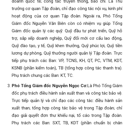
doanh quốc tế; công tác truyền thông, báo chí. Là Thủ
trưởng cơ quan Tập đoàn, chỉ đạo công tác nội vụ, kinh phí
hoạt động của cơ quan Tập đoàn. Ngoài ra, Phó Tổng
Giám đốc Nguyễn Văn Biên còn có nhiệm vụ giúp Tổng
Giám đốc quản lý các quỹ: Quỹ đầu tư phát triển, Quỹ hỗ
trợ, sắp xếp doanh nghiệp, Quỹ đổi mới cơ cấu lao động,
Quỹ đào tạo, y tế, Quỹ khen thưởng, Quỹ phúc lợi, Quỹ tiền
lương dự phòng, Quỹ thưởng người quản lý Tập đoàn. Trực
tiếp phụ trách các Ban: VP, TCNS, KH, QT, PC, VTM, KDT,
KSNB (phần kiểm toán), TB (tổng hợp công tác thanh tra).
Phụ trách chung các Ban: KT, TC.
Phó Tổng Giám đốc Nguyễn Ngọc Cơ:
Là Phó Tổng Giám
đốc phụ trách điều hành sản xuất than và công tác bảo vệ.
Trực tiếp quản lý và chỉ đạo các công tác: điều hành sản
xuất than; tổng hợp công tác bảo vệ trong Tập đoàn; chỉ
đạo giải quyết đơn thư khiếu nại, tố cáo trong Tập đoàn.
Phụ trách các Ban: SXT, TB, KDT (phần chuẩn bị chân